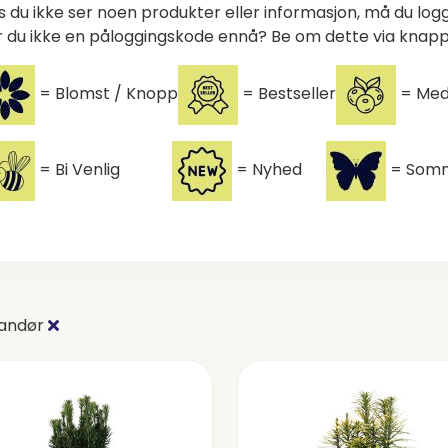
s du ikke ser noen produkter eller informasjon, må du log
 du ikke en påloggingskode ennå? Be om dette via knap
= Blomst / Knopp
= Bestseller
= Med
= Bi Venlig
= Nyhed
= Somm
randør