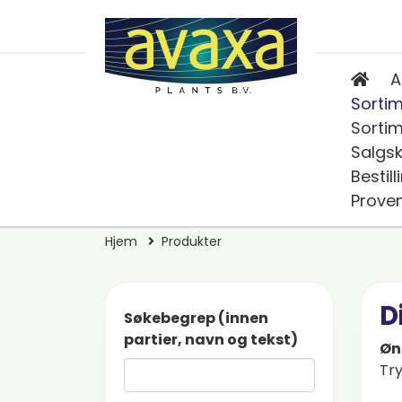
A
Sorti
Sortim
Salgs
Bestill
Prove
Hjem
Produkter
D
Søkebegrep (innen
partier, navn og tekst)
Øn
Try