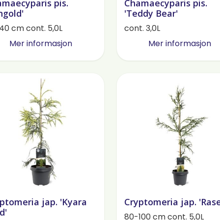
maecyparis pis.
Chamaecyparis pis.
ngold'
'Teddy Bear'
40 cm cont. 5,0L
cont. 3,0L
Mer informasjon
Mer informasjon
ptomeria jap. 'Kyara
Cryptomeria jap. 'Ras
d'
80-100 cm cont. 5,0L