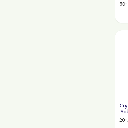
50-
Cry
'Yo
20-