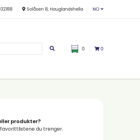
32188
Solåsen 8, Hauglandshella
NO
0
0
eller produkter?
favorittlistene du trenger.