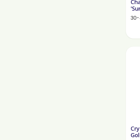
Cha
'Su
30-
Cry
Gol