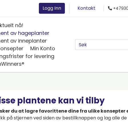
Logg Inn
Kontakt
+47930
ktuelt nå!
ment av hageplanter
ent av inneplanter
konsepter
Min Konto
ingsfrister for levering
nWinners®
isse plantene kan vi tilby
sker du at lagre favorittene dine fra ulike konsepter 
kk på stjernen ved siden av bestillknappen og lag alle de 