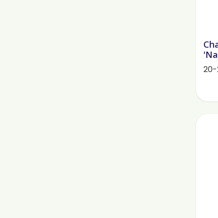
Cha
'Na
20-