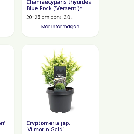
Chamaecyparis thyoides
Blue Rock ('Versent')*
20-25 cm cont. 3,0L
Mer informasjon
en'
Cryptomeria jap.
'Vilmorin Gold'