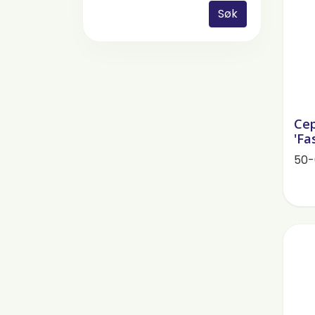
Søk
Cep
'Fa
50-