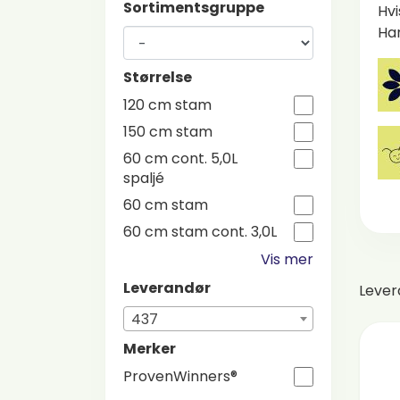
Sortimentsgruppe
Hvi
Har
Størrelse
120 cm stam
150 cm stam
60 cm cont. 5,0L
spaljé
60 cm stam
60 cm stam cont. 3,0L
Vis mer
Leverandør
Leve
437
Merker
ProvenWinners®