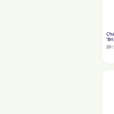
Cha
'Bri
20-