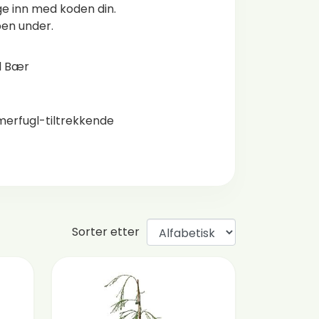
ge inn med koden din.
pen under.
 Bær
erfugl-tiltrekkende
Sorter etter